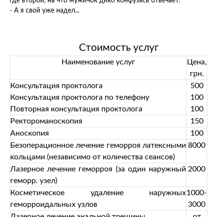
где второй, на что мужичок дико конфузясь отвечает:
- А я свой уже надел...
Стоимость услуг
Наименование услуг
Цена,
грн.
Консультация проктолога
500
Консультация проктолога по телефону
100
Повторная консультация проктолога
100
Ректороманоскопия
150
Аноскопия
100
Безоперационное лечение геморроя латексными
8000
кольцами (независимо от количества сеансов)
Лазерное лечение геморроя (за один наружный
2000
геморр. узел)
Косметическое удаление наружных
1000-
геморроидальных узлов
3000
Лазерное лечение анальной трещины
от