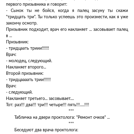
первого призывника и говорит:
- Сынок ты не бойся, когда я палец засуну ты скажи
"тридцать три". Ты только успеешь это произнести, как я уже
закончу осмотр.
Призывник подходит, врач его накланяет ... засовывает палец
в ...
Призывник:
- тридцаать триии!!!!!!
Врач:
- молодец, следующий.
Накланяет второго...
Второй призывник:
- тридцаааать трии!!!!!!
Врач:
- следующий.
Накланяет третьего... засовывает....
Тот: раз!!! два!!! три!!! четыре!!! пять!!!.....!!!!
***
Табличка на двери проктолога: "Ремонт очков" ...
***
Беседуют два врача проктолога: