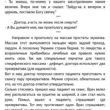
- Ты знаешь, по-моему у нашего зав.отделением мания
величия. Вчера мне так и сказал: "Зайду-ка я вечером в
церковь, поставлю Богу свечку."
***
- Доктор, а есть ли жизнь после смерти?
- А Вы думаете мне, как проктологу, виднее?
***
Направили к проктологу на массаж простаты мужичка.
Массаж этот выполняется пальцем через задний проход,
пардон. А поскольку Украина страна бедная, то лекарства и
всеразличные прибамбасы лечебные как правило нужно
иметь свои. Так как специальные перчатки для такого
специфического массажа - дефицит, доктора используют два
презерватива (для надежности).
Вот и наш доктор попросил своего пациента приготовить к
сеансу пару презервативов. Мужик спросил, обязательно ли
это, на что доктор ответил утвердительно.
Сильно стесняясь пришел наш пациент на сеанс. Врач велел
ему располагаться на кушетке за ширмой, а сам стал мыть
руки. Помыл, зашел к пациенту, спрашивает где
презервативы. Тот ему протягивает один. Врач спрашивает,